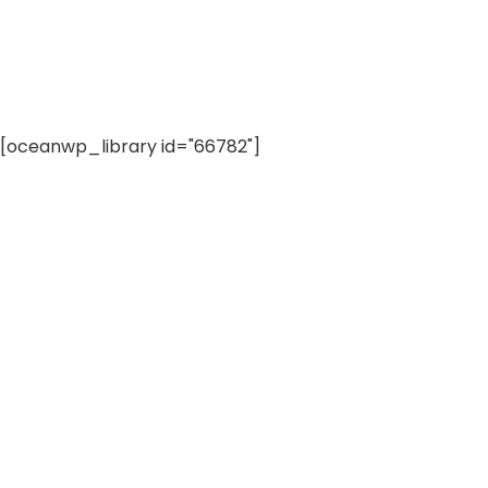
[oceanwp_library id="66782"]