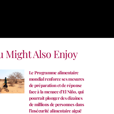
u Might Also Enjoy
Le Programme alimentaire
mondial renforce ses mesures
de préparation et de réponse
face à la menace d’El Niño, qui
pourrait plonger des dizaines
de millions de personnes dans
l’insécurité alimentaire aiguë