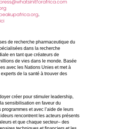
press@whatsinitforafrica.com
org
peakupafrica.org
.
ici
rises de recherche pharmaceutique du
pécialisées dans la recherche
iale en tant que créateurs de
millions de vies dans le monde. Basée
lles avec les Nations Unies et met à
s experts de la santé à trouver des
doyer créer pour stimuler leadership,
la sensibilisation en faveur du
s programmes et avec l’aide de leurs
ideurs rencontrent les acteurs présents
 valeurs et que chaque secteur– des
tenaires techniques et financiers et les