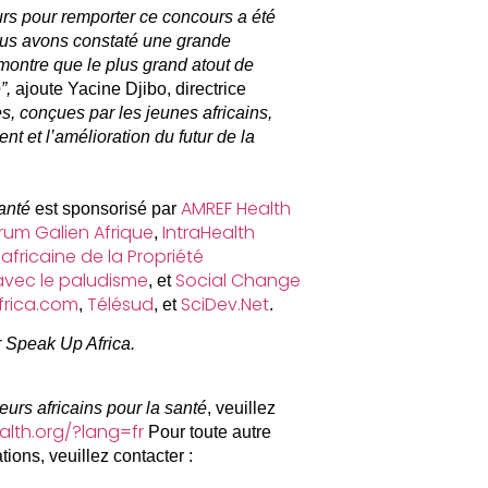
urs pour remporter ce concours a été
ous avons constaté une grande
 montre que le plus grand atout de
”,
ajoute Yacine Djibo, directrice
es, conçues par les jeunes africains,
t et l’amélioration du futur de la
AMREF Health
anté
est sponsorisé par
orum Galien Afrique
IntraHealth
,
 africaine de la Propriété
 avec le paludisme
Social Change
, et
frica.com
Télésud
SciDev.Net
,
, et
.
 Speak Up Africa.
eurs africains pour la santé
, veuillez
alth.org/?lang=fr
Pour toute autre
ions, veuillez contacter :