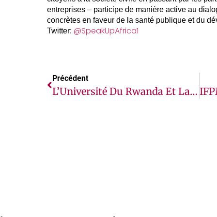
entreprises – participe de manière active au dialo
concrètes en faveur de la santé publique et du d
@SpeakUpAfrica1
Twitter:
Précédent
L’Université Du Rwanda Et La Fondation Mastercard Lancent Un Partenariat De 55 Millions De Dollars Pour Développer La Prochaine Génération De Dirigeants Africains