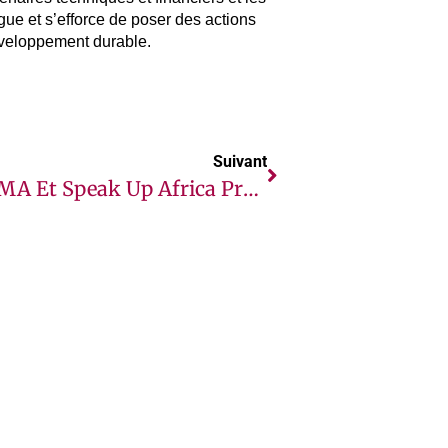
gue et s’efforce de poser des actions
éveloppement durable.
Suivant
IFPMA Et Speak Up Africa Présentent Les Gagnants Du Prix Des Jeunes Innovateurs Africains Pour La Santé