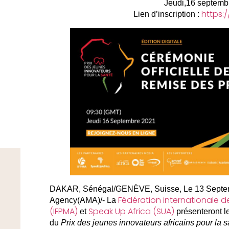
Jeudi,16 septemb
https:/
Lien d’inscription :
DAKAR, Sénégal/GENÈVE, Suisse, Le 13 Septem
Fédération internationale d
Agency(AMA)/- La
(IFPMA)
Speak Up Africa (SUA)
et
présenteront le
du
Prix des jeunes innovateurs africains pour la s