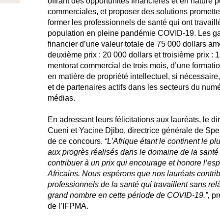
offrant des opportunités financières et en nature 
commerciales, et proposer des solutions prometteu
former les professionnels de santé qui ont travaillé
population en pleine pandémie COVID-19. Les gag
financier d’une valeur totale de 75 000 dollars amé
deuxième prix : 20 000 dollars et troisième prix :
mentorat commercial de trois mois, d’une formati
en matière de propriété intellectuel, si nécessair
et de partenaires actifs dans les secteurs du num
médias.
En adressant leurs félicitations aux lauréats, le 
Cueni et Yacine Djibo, directrice générale de Spe
de ce concours.
“L’Afrique étant le continent le 
aux progrès réalisés dans le domaine de la sant
contribuer à un prix qui encourage et honore l’esp
Africains. Nous espérons que nos lauréats contrib
professionnels de la santé qui travaillent sans rel
grand nombre en cette période de COVID-19.”,
pr
de l’IFPMA.