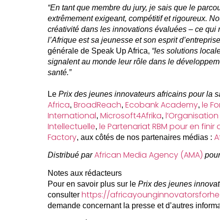
“En tant que membre du jury, je sais que le parco
extrêmement exigeant, compétitif et rigoureux. N
créativité dans les innovations évaluées – ce qui
l’Afrique est sa jeunesse et son esprit d’entreprise
générale de Speak Up Africa,
“les solutions local
signalent au monde leur rôle dans le développemen
santé.”
Le
Prix des jeunes innovateurs africains pour la s
Africa
BroadReach
Ecobank Academy
le F
,
,
,
International
Microsoft4Afrika
l’Organisation
,
,
Intellectuelle
le Partenariat RBM pour en finir
,
Factory
A
, aux côtés de nos partenaires médias :
African Media Agency (AMA)
Distribué par
pour
Notes aux rédacteurs
Pour en savoir plus sur le
Prix des jeunes innovat
https://africayounginnovatorsforhe
consulter
demande concernant la presse et d’autres informat