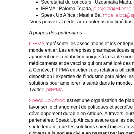
Secrétariat du concours :
Uzoamaka Madu,
p.tejada@ifpma.
IFPMA :
Paloma Tejada,
maelle.ba@s
Speak Up Africa :
Maelle Ba,
Vous pouvez accéder aux contenus multimédias
A propos des partenaires
L’IFPMA
représente les associations et les entrep
monde entier. Les entreprises pharmaceutiques s
apportent une contribution unique à la santé mond
médicaments et de vaccins qui ont amélioré des 
à Genève, l’IFPMA entretient des relations officie
disposition l’expertise de l’industrie pour aider le
solutions pour améliorer la santé dans le monde.
@IFPMA
Twitter:
Speak Up Africa
est est une organisation de plai
favoriser le changement de politiques et accroître 
développement durable en Afrique. À travers leur
partenaires, Speak Up Africa s’assure que les déc
sur le terrain ; que les solutions soient mises en
citoyens à la société civile en passant par les par