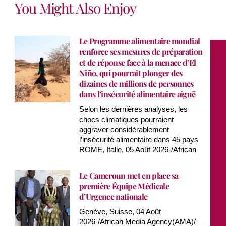
You Might Also Enjoy
Le Programme alimentaire mondial
renforce ses mesures de préparation
et de réponse face à la menace d’El
Niño, qui pourrait plonger des
dizaines de millions de personnes
dans l’insécurité alimentaire aiguë
Selon les dernières analyses, les
chocs climatiques pourraient
aggraver considérablement
l’insécurité alimentaire dans 45 pays
ROME, Italie, 05 Août 2026-/African
Le Cameroun met en place sa
première Équipe Médicale
d’Urgence nationale
Genève, Suisse, 04 Août
2026-/African Media Agency(AMA)/ –