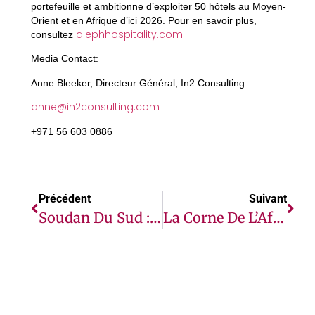
portefeuille et ambitionne d’exploiter 50 hôtels au Moyen-
Orient et en Afrique d’ici 2026. Pour en savoir plus,
alephhospitality.com
consultez
Media Contact:
Anne Bleeker, Directeur Général, In2 Consulting
anne@in2consulting.com
+971 56 603 0886
Précédent
Suivant
Soudan Du Sud : L’escalade Des Tensions À Tonga Entraîne Des Milliers De Déplacés
La Corne De L’Afrique Vers Une Cinquième Année De Sécheresse Consécutive, La Pire En Quarante Ans (OMM)