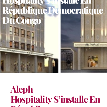
République Democratique
Du Congo
Aleph
Hospitality
S’installe
En