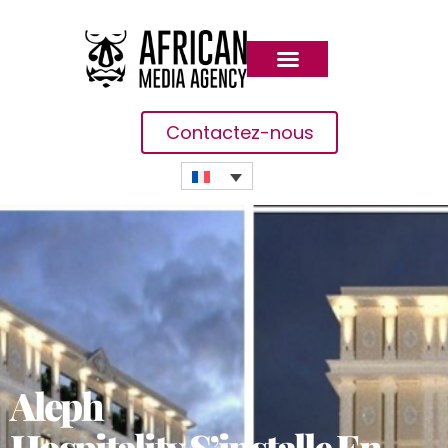
Contactez-nous
Aleph
Hospitality
S’installe
En