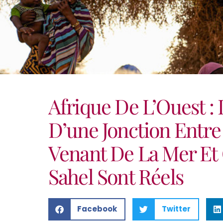
Afrique De L’Ouest :
D’une Jonction Entr
Venant De La Mer Et
Sahel Sont Réels
Facebook
Twitter