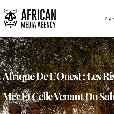
A p
Afrique De L’Ouest : Les R
Mer Et Celle Venant Du Sah