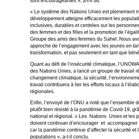
sont encourageantes », a-t-il dit.
« Le système des Nations Unies est pleinement mob
développement atteigne efficacement les populat
inclusives, durables et centrées sur les personne
des femmes et des filles et la promotion de l’éga
Groupe des amis des femmes du Sahel. Nous avo
approche de l’engagement avec les jeunes en ta
transformation, et pas seulement en tant que bénéfic
Quant au défi de l’insécurité climatique, l’UNOW
des Nations Unies, a lancé un groupe de travail r
changement climatique, la sécurité, l’environnem
travail contribuera à lier les efforts locaux à l’éla
régionales.
Enfin, l’envoyé de l’ONU a noté que l’ensemble de 
plutôt bien résisté à la pandémie de Covid-19, gr
national et régional. « Les Nations Unies et les p
doivent continuer d’encourager et accompagner le
car la pandémie continue d’affecter la sécurité et
populations », a-t-il conclu.