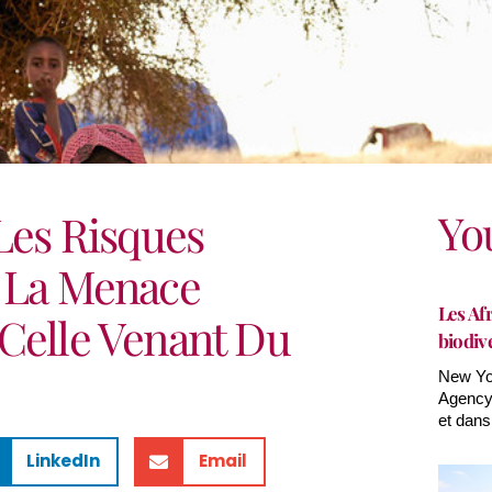
Yo
 Les Risques
e La Menace
Les Afr
 Celle Venant Du
biodiv
New Yor
Agency(
et dans
LinkedIn
Email