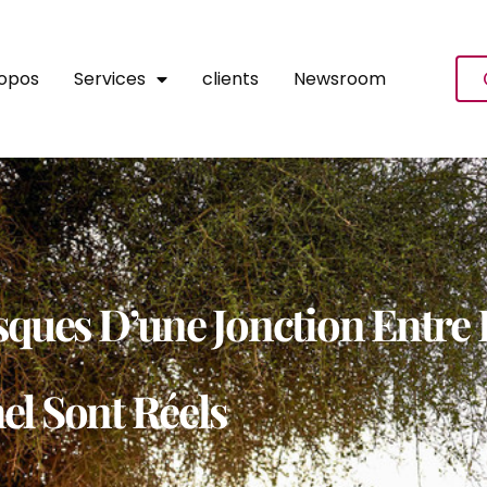
ropos
Services
clients
Newsroom
isques D’une Jonction Entr
el Sont Réels