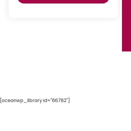
[oceanwp_library id="66782"]