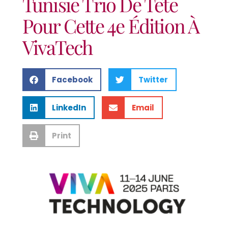
Tunisie Trio De Tête
Pour Cette 4e Édition À
VivaTech
Facebook
Twitter
LinkedIn
Email
Print