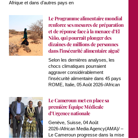
Afrique et dans d’autres pays en
Le Programme alimentaire mondial
renforce ses mesures de préparation
et de réponse face à la menace d’El
Niño, qui pourrait plonger des
dizaines de millions de personnes
dans l’insécurité alimentaire aiguë
Selon les dernières analyses, les
chocs climatiques pourraient
aggraver considérablement
l’insécurité alimentaire dans 45 pays
ROME, Italie, 05 Août 2026-/African
Le Cameroun met en place sa
première Équipe Médicale
d’Urgence nationale
Genève, Suisse, 04 Août
2026-/African Media Agency(AMA)/ –
Le Cameroun progresse dans la mise