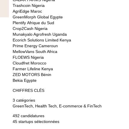
Trashcoin
Nigeria
AgriEdge
Maroc
GreenMorph Global
Egypte
Plentify
Afrique du Sud
Crop2Cash
Nigeria
Munakyalo Agrofresh
Uganda
Ecorich Solutions Limited
Kenya
Prime Energy
Cameroun
MellowVans
South Africa
FLOEWS
Nigeria
Cloudfret
Morocco
Farmer Lifeline
Kenya
ZED MOTORS
Bénin
Bekia
Egypte
CHIFFRES CLÉS
3 catégories
GreenTech, Health Tech, E-commerce & FinTech
492 candidatures
45 startups sélectionnées