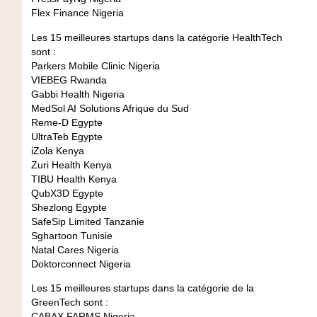
Flex Finance
Nigeria
Les 15 meilleures startups dans la catégorie HealthTech
sont :
Parkers Mobile Clinic
Nigeria
VIEBEG
Rwanda
Gabbi Health
Nigeria
MedSol AI Solutions
Afrique du Sud
Reme-D
Egypte
UltraTeb
Egypte
iZola
Kenya
Zuri Health
Kenya
TIBU Health
Kenya
QubX3D
Egypte
Shezlong
Egypte
SafeSip Limited
Tanzanie
Sghartoon
Tunisie
Natal Cares
Nigeria
Doktorconnect
Nigeria
Les 15 meilleures startups dans la catégorie de la
GreenTech sont :
CABAX FARMS
Nigeria