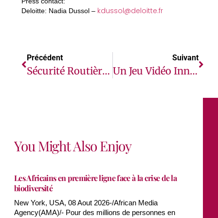
Press contact:
kdussol@deloitte.fr
Deloitte: Nadia Dussol –
Précédent
Suivant
Sécurité Routière : YANGO DELIVERY Sensibilise Les Coursiers En Partenariat Avec Le Ministère Des Transports, L’OSER Et La Croix Rouge
Un Jeu Vidéo Innovant Donne Vie À La Technologie D’impulsion Génétique Dans La Lutte De L’Afrique Contre Le Paludisme
You Might Also Enjoy
Les Africains en première ligne face à la crise de la
biodiversité
New York, USA, 08 Aout 2026-/African Media
Agency(AMA)/- Pour des millions de personnes en