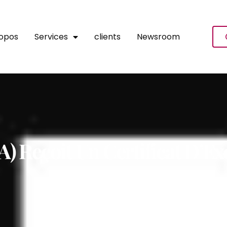
ropos
Services
clients
Newsroom
 Reçoit Un Certificat D’Ex