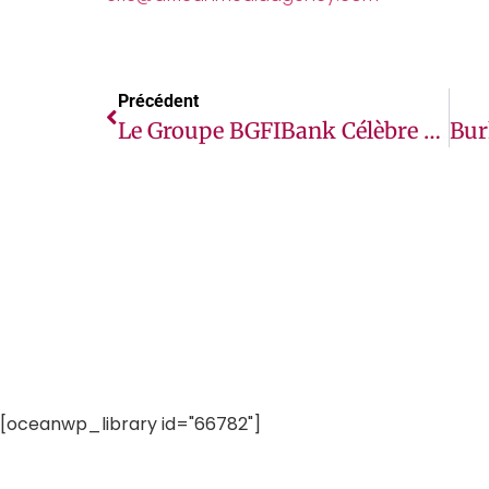
Précédent
Le Groupe BGFIBank Célèbre 50 Ans D’existence
[oceanwp_library id="66782"]