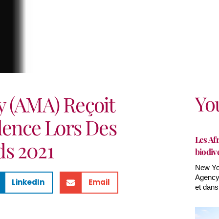
Yo
y (AMA) Reçoit
llence Lors Des
Les Afr
s 2021
biodiv
New Yor
Agency(
LinkedIn
Email
et dans