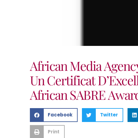
African Media Agenc
Un Certificat D’Exce
African SABRE Award
Facebook
Twitter
Print