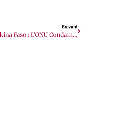
Suivant
Burkina Faso : L’ONU Condamne L’attaque Meurtrière Contre Une Centaine De Civils