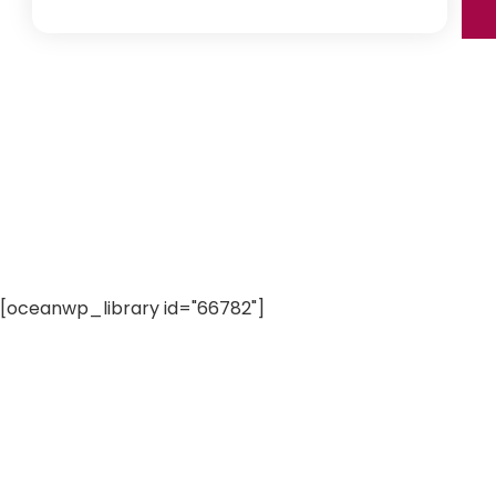
[oceanwp_library id="66782"]