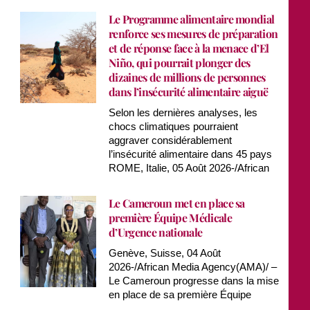
Le Programme alimentaire mondial
renforce ses mesures de préparation
et de réponse face à la menace d’El
Niño, qui pourrait plonger des
dizaines de millions de personnes
dans l’insécurité alimentaire aiguë
Selon les dernières analyses, les
chocs climatiques pourraient
aggraver considérablement
l’insécurité alimentaire dans 45 pays
ROME, Italie, 05 Août 2026-/African
Le Cameroun met en place sa
première Équipe Médicale
d’Urgence nationale
Genève, Suisse, 04 Août
2026-/African Media Agency(AMA)/ –
Le Cameroun progresse dans la mise
en place de sa première Équipe