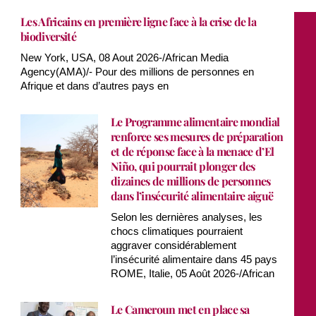
Les Africains en première ligne face à la crise de la
biodiversité
New York, USA, 08 Aout 2026-/African Media
Agency(AMA)/- Pour des millions de personnes en
Afrique et dans d’autres pays en
Le Programme alimentaire mondial
renforce ses mesures de préparation
et de réponse face à la menace d’El
Niño, qui pourrait plonger des
dizaines de millions de personnes
dans l’insécurité alimentaire aiguë
Selon les dernières analyses, les
chocs climatiques pourraient
aggraver considérablement
l’insécurité alimentaire dans 45 pays
ROME, Italie, 05 Août 2026-/African
Le Cameroun met en place sa