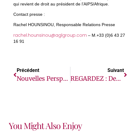
qui revient de droit au président de l’AIPS/Afrique.
Contact presse :
Rachel HOUNSINOU, Responsable Relations Presse
rachel.hounsinou@aglgroup.com
– M.+33 (0)6 43 27
16 91
Précédent
Suivant
Nouvelles Perspectives Dans Le Secteur Des Télécommunications En Afrique En 2024
REGARDEZ : Deux Rappeurs Africains Demandent L’exclusion De TotalEnergies De La CAN
You Might Also Enjoy