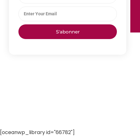
S'abonner
[oceanwp_library id="66782"]