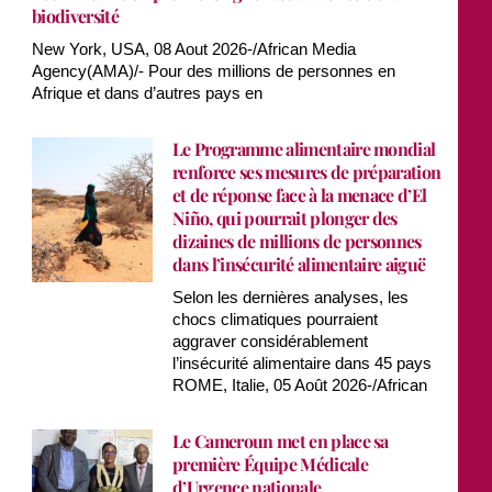
biodiversité
New York, USA, 08 Aout 2026-/African Media
Agency(AMA)/- Pour des millions de personnes en
Afrique et dans d’autres pays en
Le Programme alimentaire mondial
renforce ses mesures de préparation
et de réponse face à la menace d’El
Niño, qui pourrait plonger des
dizaines de millions de personnes
dans l’insécurité alimentaire aiguë
Selon les dernières analyses, les
chocs climatiques pourraient
aggraver considérablement
l’insécurité alimentaire dans 45 pays
ROME, Italie, 05 Août 2026-/African
Le Cameroun met en place sa
première Équipe Médicale
d’Urgence nationale