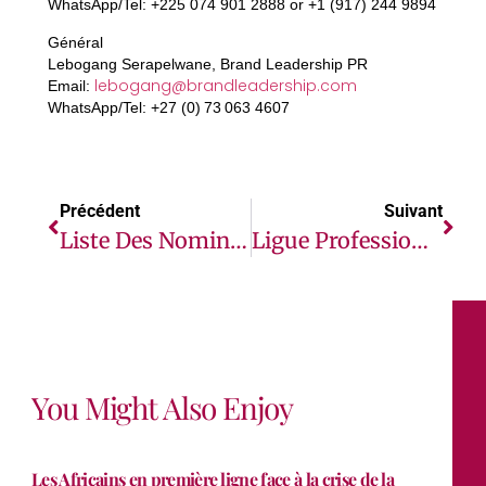
WhatsApp/Tel: +225 074 901 2888 or +1 (917) 244 9894
Général
Lebogang Serapelwane, Brand Leadership PR
lebogang@brandleadership.com
Email:
WhatsApp/Tel: +27 (0) 73 063 4607
Précédent
Suivant
Liste Des Nominés Des Trophées D’ African Banker 2025
Ligue Professionnelle Des Combattants : Lancement De PFL Africa Avec Un Événement Historique Et D’envergure À Cape Town
You Might Also Enjoy
Les Africains en première ligne face à la crise de la