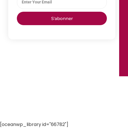
S'abonner
[oceanwp_library id="66782"]